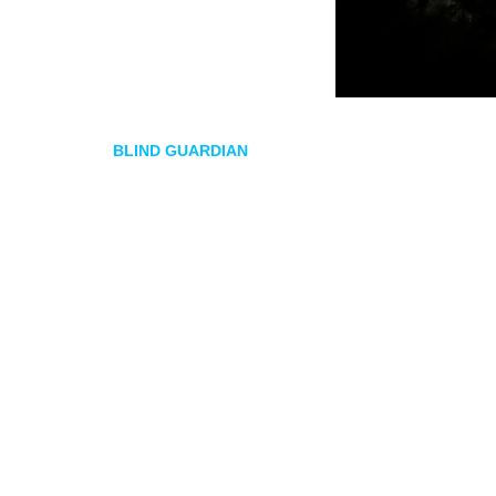
BLIND GUARDIAN
esta inmerso en la grabación de s
fans con la edición XXV aniversario de
Imaginations 
La edición especial incluirá la grabación original y u
versión en directo han elegido el tema
Bright Eyes
para
Hansi Kürsch comenta:
Bright Eyes es un regalo del c
la producción. Cuando pudimos continuar grabando el
pero afortunadamente Marcus y Thomen reconocieron el
cruda en el álbum sin ninguna otra intervención por n
uno de los temas más destacados del disco, o quizás i
nos gustaba entonces.
» Y añade: «
Bright Eyes» es sin