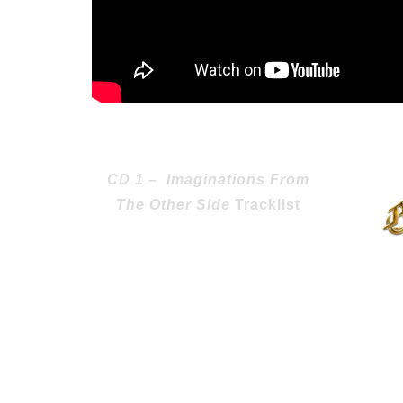
CD 1 –
Imaginations From
The Other
Side
Tracklist
1- Imaginations from the Other Side
8:26
2- I’m Alive 5:40
3- A Past and Future Secret 4:13
4- The Script for My Requiem 6:32