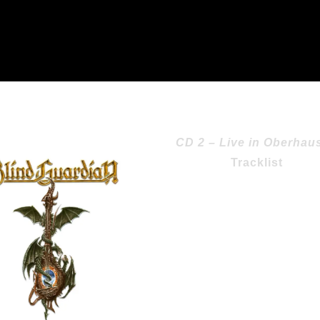
CD 2 – Live in Oberhau
Tracklist
1- Imaginations from the Other 
8:26
2- I’m Alive 5:40
3- A Past and Future Secret 4
4- The Script for My Requiem 