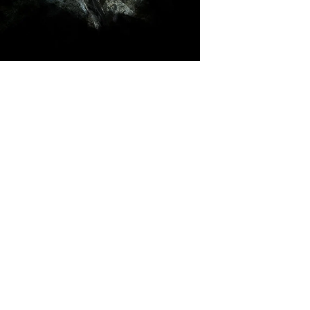
u próximo trabajo previsto para el otoño de 2021, pero no abandona a
From The Other Side
.
n segundo disco en directo con los temas que componen el disco. De est
 presentar un nuevo vídeo.
ielo. La pieza fue compuesta durante una inesperada interrupción forz
 álbum, André y yo no estábamos del todo contentos con la composició
 potencial de la canción de inmediato, por lo que aterrizó en su for
uestra parte. Lo pusimos en el álbum y luego, sorprendentemente, resul
ncluso de toda nuestra carrera. No tengo ni idea, hoy en día, de lo qu
 duda alguna una de las canciones favoritas de la banda y del público,