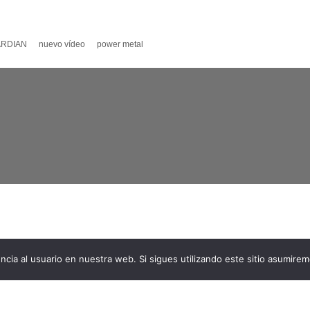
ARDIAN
nuevo vídeo
power metal
ncia al usuario en nuestra web. Si sigues utilizando este sitio asumire