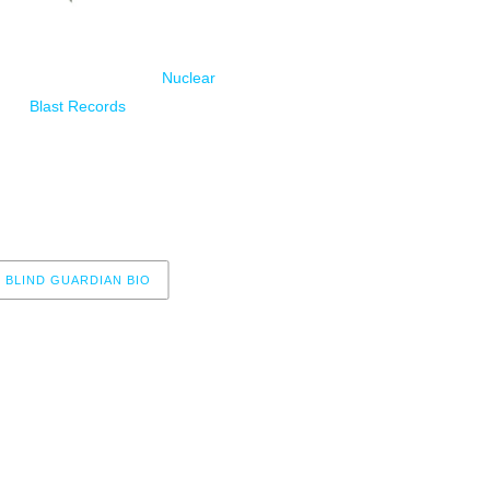
5- Mordred’s Song 5:20
6- Born in a Mourning Hall 5:
el 11/12/20 a través de
Nuclear
Blast Records
7- Bright Eyes 5:41
8- Another Holy War 5:02
9- And The Story Ends 7:18
BLIND GUARDIAN BIO
r now, please check again later.