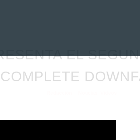
EVIEWS
ENTREVISTAS
CRÓNICAS
ARTÍCULOS
VÍDEOS
ESENTA EL SEGU
«COMPLETE DOWNF
Redacción
Noticias
Vídeos
28/10/2020
por
en
⋅