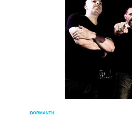
DORMANTH
estrenó ayer el segundo adelanto del que
será el tercero desde su reunión en 2015.