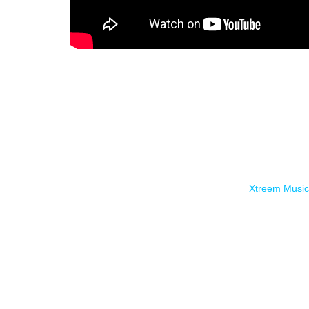
Recordamos que
Complete Downfall
ha sido produci
Estreno el 05/12/20 a través de
Xtreem Musi