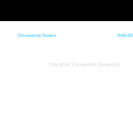
do en los
Chromaticity Studios
de la mano de Pedro J. Monje (
VHÄLD
Tracklist
Complete Downfall
:
c
1- Dreamcatcher
2- Fire
3- Tragicomic Day
4- Beyond the Gates
5- Odyssey in Time