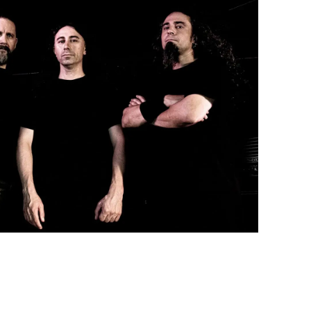
 será su cuarto larga duración titulado:
Complete Downfall
. Dicho tr