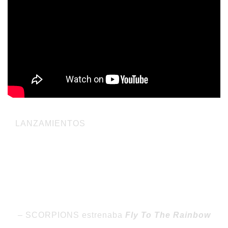
LANZAMIENTOS
1972 SLADE publicaba su tercer álbum
Slayed?
, con el cual
permanecerían 34 semanas en las listas de éxitos de Reino
Unido.
– SCORPIONS estrenaba
Fly To The Rainbow