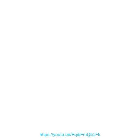
primero con el nuevo vocalista Tony Martin. Además,
permaneciendo seis semanas dentro de la lista Billboard
200.
1987 U.D.O. hacía su debut en solitario con su
Animal
House
.
https://youtu.be/FqibFmQ61Fk