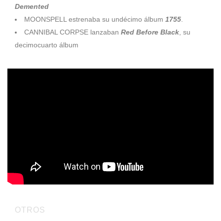
Demented
MOONSPELL estrenaba su undécimo álbum
1755
.
CANNIBAL CORPSE lanzaban
Red Before Black
, su
decimocuarto álbum
OTROS