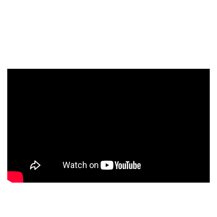
1980 WHITESNAKE presentaba su álbum en directo
Live…
In The Heart Of The City
1982 VENOM se convertían en unos de los padres del
metal
extremo con su segundo álbum
Black Metal.
1983