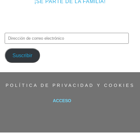
¡SÉ PARTE DE LA FAMILIA!
Introduce tu correo electrónico para suscribirte a TMF y recibir
avisos de nuevas entradas.
Dirección
de
correo
Suscribir
electrónico
POLÍTICA DE PRIVACIDAD Y COOKIES
ACCESO