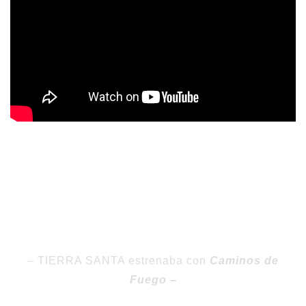
2008 SATYRICON estrenaba su séptimo álbum
The Age Of
Nero.
2009 SLAYER volvía con una nueva dosis de
thrash metal
con su undécimo disco
World Painted Blood.
– TIERRA SANTA estrenaba con
Caminos de
Fuego –