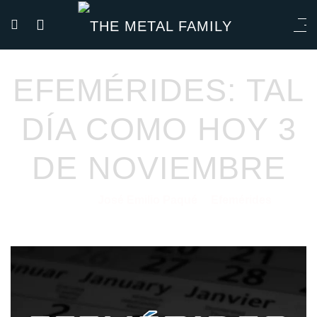
EFEMÉRIDES: TAL
DÍA COMO HOY 3
DE NOVIEMBRE
José Emilio Paqué
Efemérides
03/11/2020
por
en