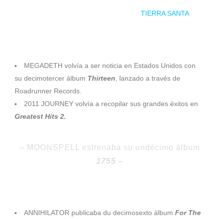
2010 la banda española de
heavy metal
TIERRA SANTA
volvía con su octavo trabajo
Caminos de Fuego
2011
MEGADETH volvía a ser noticia en Estados Unidos con
su decimotercer álbum
Thirteen
, lanzado a través de
Roadrunner Records.
2011 JOURNEY volvía a recopilar sus grandes éxitos en
Greatest Hits 2.
– MOONSPELL estrenaba su undécimo álbum
1755 –
2017
ANNIHILATOR publicaba du decimosexto álbum
For The