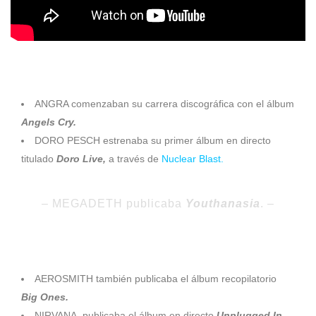
1993
ANGRA comenzaban su carrera discográfica con el álbum
Angels Cry.
DORO PESCH estrenaba su primer álbum en directo
titulado
Doro Live,
a través de
Nuclear Blast.
– MEGADETH publicaba
Youthanasia
. –
1994
AEROSMITH también publicaba el álbum recopilatorio
Big Ones.
NIRVANA, publicaba el álbum en directo
Unplugged In