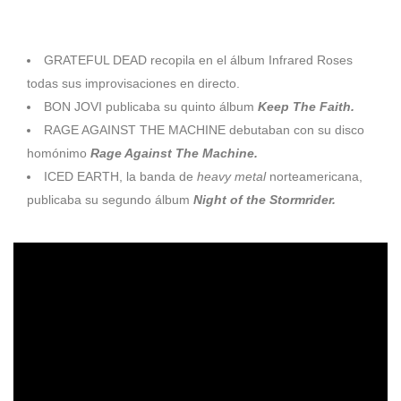
1991
GRATEFUL DEAD recopila en el álbum Infrared Roses
todas sus improvisaciones en directo.
BON JOVI publicaba su quinto álbum
Keep The Faith.
RAGE AGAINST THE MACHINE debutaban con su disco
homónimo
Rage Against The Machine.
ICED EARTH, la banda de
heavy metal
norteamericana,
publicaba su segundo álbum
Night of the Stormrider.