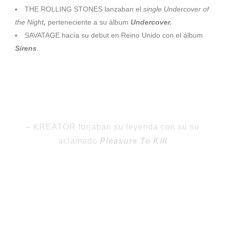
THE ROLLING STONES lanzaban el
single Undercover of
the Night
,
perteneciente a su álbum
Undercover.
SAVATAGE hacía su debut en Reino Unido con el álbum
Sirens
.
1985 la banda de
hard rock
SURVIVOR lanzaba su
single
Burning Heart
, inspirado en la Guerra Fría y que serviría
como banda sonora para la película
Rocky IV.
– KREATOR forjaban su leyenda con su su
aclamado
Pleasure To Kill
1986 KREATOR se consolidaba dentro del
thrash metal
con
su segundo álbum
Pleasure to Kill.
1987 BLACK SABBATH lanzaba en Reino Unido
The Eternal
Idol
, convirtiéndose por tanto en su decimotercer álbum y