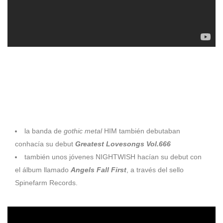
1995 INCUBUS debutaba con
Fungus Amongus.
– NIGHTWISH debutaban con su álbum
Angels Fall First
–
1997
la banda de
gothic metal
HIM también debutaban
conhacía su debut
Greatest Lovesongs Vol.666
también unos jóvenes NIGHTWISH hacían su debut con
el álbum llamado
Angels Fall First
, a través del sello
Spinefarm Records.