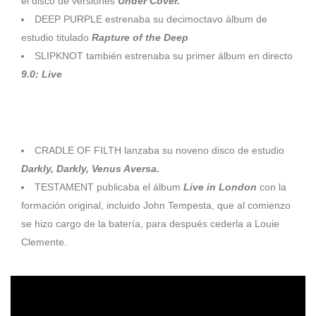
el disco de versiones
Under Cover.
DEEP PURPLE estrenaba su decimoctavo álbum de
estudio titulado
Rapture of the Deep
SLIPKNOT también estrenaba su primer álbum en directo
9.0: Live
– TESTAMENT volvía con su formación inicial en el directo
Live In London –
CRADLE OF FILTH lanzaba su noveno disco de estudio
Darkly, Darkly, Venus Aversa.
TESTAMENT publicaba el álbum
Live in London
con la
formación original, incluido John Tempesta, que al comienzo
se hizo cargo de la batería, para después cederla a Louie
Clemente.