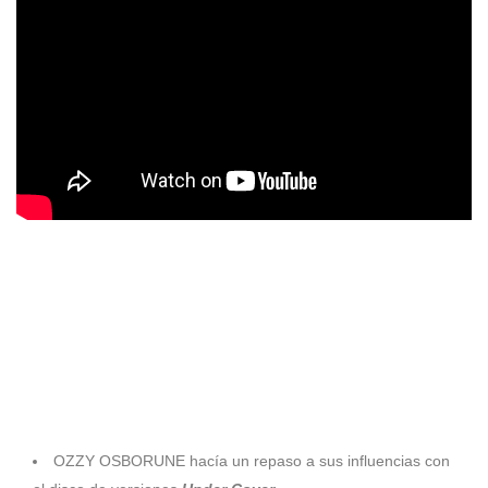
2003 ANATHEMA publicaban su séptimo trabajo de estudio
A
Natural Disaster.
2004 THE ROLLING STONES publicaban su noveno disco
en directo
Live Licks.
2005
OZZY OSBORUNE hacía un repaso a sus influencias con