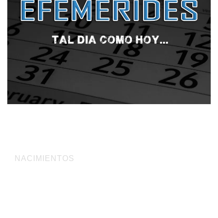
Tal día como hoy 3 de noviembre…
NACIMIENTOS
1945 el bajista Nicholas (Nick) Simper venía al mundo en
Norwood Green, Southall, Middlesex (Inglaterra). También
conocido por fundar la popular banda de
hard rock
DEEP