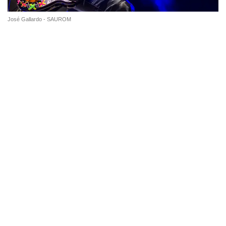
José Gallardo - SAUROM
LANZAMIENTOS:
1979 El álbum
Through the out door
de LED ZEPELLIN
alcanzaba el Nº1 en Estados Unidos.
1985 Se publicaba
Walls of Jericho,
el primer álbum de
larga duración de los padres del
power metal
HELLOWEEN:
1986 Se publicaba
The Dark
, el segundo álbum de la banda
de heavy metal estadounidense METAL CHURCH,
1998 La banda brasileña SEPULTURA publicaba
Against
, su
séptimo álbum.
1998 La banda de
heavy metal
americana RIOT publicaban
su directo
Shine On
.