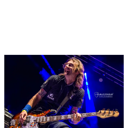
1966 nacía el bajista Tommy Stinson en Minneapolis,
Minnesota, EEUU, ex-GUNS N´ROSES, THE
REPLACEMENTS.
1972 nacía Rick Altzi, vocalista de MASTERPLAN.
1977 nacía José Gallardo, bajista de SAUROM.