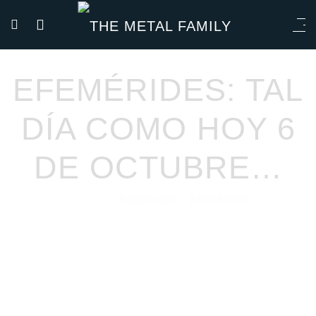
EFEMÉRIDES: TAL
DÍA COMO HOY 6
DE OCTUBRE…
Redacción
Efemérides
06/10/2020
por
en