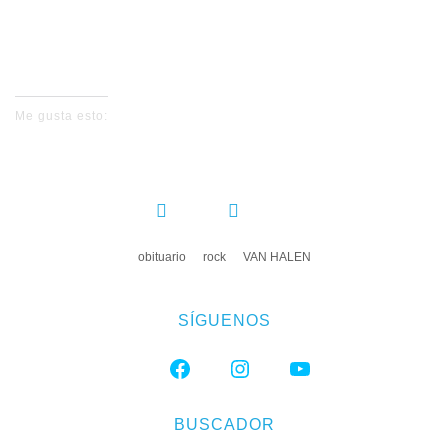
Descansa en paz EDDIE.
Me gusta esto:
COMPARTIR:
obituario
rock
VAN HALEN
SÍGUENOS
FACEBOOK
INSTAGRAM
YOUTUBE
BUSCADOR