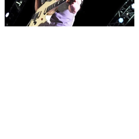
Hubo un antes y un después, cuando de la cabeza de Eddie
Van Halen surgió el
tapping
, técnica que creó, experimento y
llevó a cuotas inaccesibles para muchos.
VAN HALEN como banda era sinónimo de excesos y locuras,
y son muchas las leyendas que la rodean.
Cuenta la leyenda que Eddie Van Halen cambió la grabación
del disco más exitoso de la banda el famoso
1984
a espalda
de la banda, lo que provocó el enfado de David Lee Roth,
enfado que derivó en la salida del cantante en 1985.
Hoy 6 de octubre, nos deja una leyenda del
rock
y el
hard
rock
, sin él, nuestra música no sería lo que es.