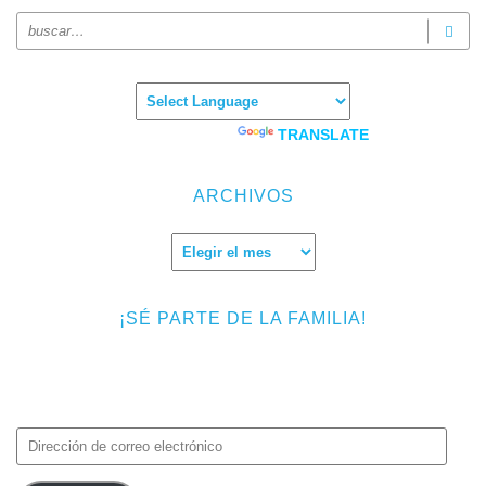
Powered by
TRANSLATE
ARCHIVOS
Archivos
¡SÉ PARTE DE LA FAMILIA!
Introduce tu correo electrónico para suscribirte a TMF y recibir
avisos de nuevas entradas.
Dirección
de