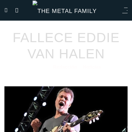
FALLECE EDDIE
VAN HALEN
Redacción
Noticias
06/10/2020
por
en