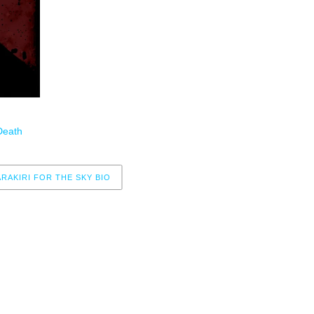
6- Once Upon A Winter (feat. Audrey Sylvain)
7- And Oceans Between Us
8- Silver Needle // Golden Dawn (feat. voz de Gaere
9- Time Is A Ghost
10- Song To Say Goodbye (versión de Placebo)
Death
RAKIRI FOR THE SKY BIO
r now, please check again later.