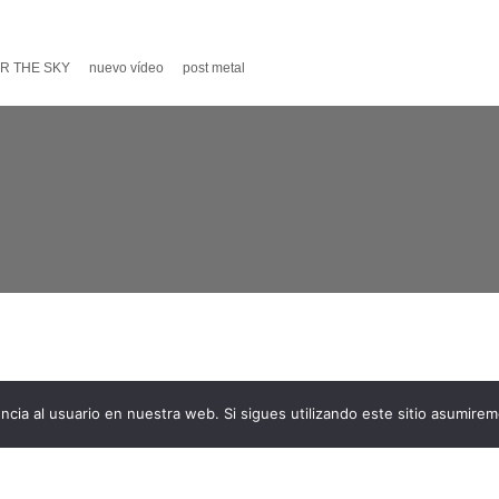
R THE SKY
nuevo vídeo
post metal
ncia al usuario en nuestra web. Si sigues utilizando este sitio asumire