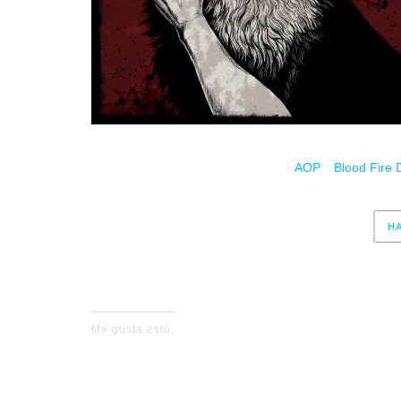
Estreno el 29/01/21 a través de
AOP
y
Blood Fire 
HA
No events fo
Me gusta esto: