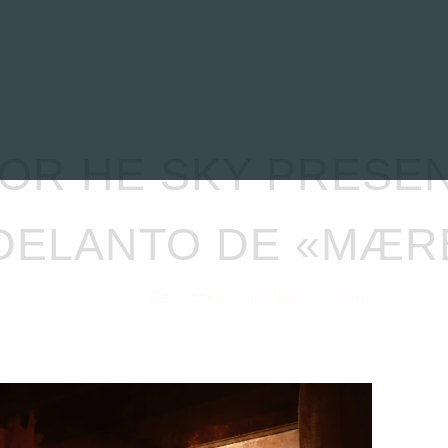
EVIEWS
ENTREVISTAS
CRÓNICAS
ARTÍCULOS
VÍDEOS
FOR HE SKY PRESE
DELANTO DE «MÆR
Redacción
Noticias
Vídeos
12/11/2020
por
en
⋅