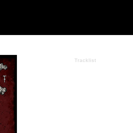
Tracklist
1- I, Pallbearer
2- Sing For The Damage We’ve Done (feat. Neige
3- Us Against December Skies
4- I’m All About The Dusk
5- Three Empty Words