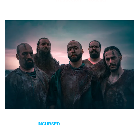
22/10/2020
por
en
Los chicos de
INCURSED
han confirmado la fecha de
estreno de su nuevo trabajo
Baskavígin
para el 5 de febrero