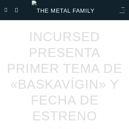
INCURSED
PRESENTA
PRIMER TEMA DE
«BASKAVÍGIN» Y
FECHA DE
ESTRENO
Redacción
Noticias