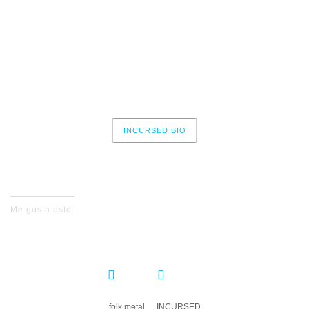
10 – Souls on Fire
11 – Saltus eta Ager
Pt. I: Saltvs Vasconvm
Pt. II: Ager Vasconvm
INCURSED BIO
No events for now, please check again later.
Me gusta esto:
COMPARTIR:
folk metal
INCURSED