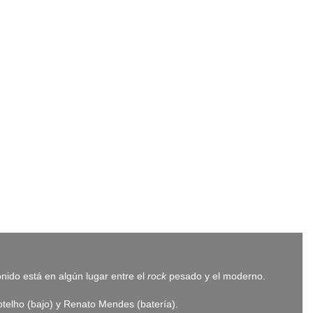
o está en algún lugar entre el
rock
pesado y el moderno.
elho (bajo) y Renato Mendes (batería).