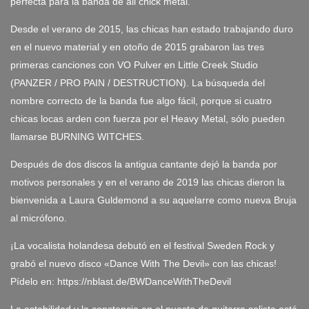
perfecta para la banda de all chick metal.
Desde el verano de 2015, las chicas han estado trabajando duro
en el nuevo material y en otoño de 2015 grabaron las tres
primeras canciones con VO Pulver en Little Creek Studio
(PANZER / PRO PAIN / DESTRUCTION). La búsqueda del
nombre correcto de la banda fue algo fácil, porque si cuatro
chicas locas arden con fuerza por el Heavy Metal, sólo pueden
llamarse BURNING WITCHES.
Después de dos discos la antigua cantante dejó la banda por
motivos personales y en el verano de 2019 las chicas dieron la
bienvenida a Laura Guldemond a su aquelarre como nueva Bruja
al micrófono.
¡La vocalista holandesa debutó en el festival Sweden Rock y
grabó el nuevo disco «Dance With The Devil» con las chicas!
Pídelo en: https://nblast.de/BWDanceWithTheDevil
La estabilidad y la constancia en el puesto de guitarra solista está