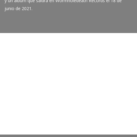
y un álbum que saldrá en Wormholedeath Records el 18 de
junio de 2021.