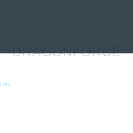
EVIEWS
ENTREVISTAS
CRÓNICAS
ARTÍCULOS
VÍDEOS
DRAGONFORCE
CIAL