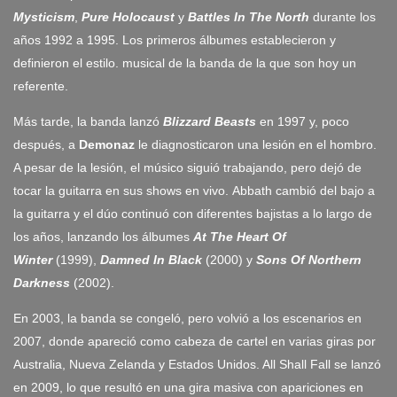
Mysticism
,
Pure Holocaust
y
Battles In The North
durante los
años 1992 a 1995. Los primeros álbumes establecieron y
definieron el estilo. musical de la banda de la que son hoy un
referente.
Más tarde, la banda lanzó
Blizzard Beasts
en 1997 y, poco
después, a
Demonaz
le diagnosticaron una lesión en el hombro.
A pesar de la lesión, el músico siguió trabajando, pero dejó de
tocar la guitarra en sus shows en vivo. Abbath cambió del bajo a
la guitarra y el dúo continuó con diferentes bajistas a lo largo de
los años, lanzando los álbumes
At The Heart Of
Winter
(1999),
Damned In Black
(2000) y
Sons Of Northern
Darkness
(2002).
En 2003, la banda se congeló, pero volvió a los escenarios en
2007, donde apareció como cabeza de cartel en varias giras por
Australia, Nueva Zelanda y Estados Unidos. All Shall Fall se lanzó
en 2009, lo que resultó en una gira masiva con apariciones en