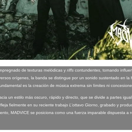
mpregnado de texturas melódicas y
riffs
contundentes, tomando influenc
rsos orígenes, la banda se distingue por un sonido sustentado en la ho
o fundamental es la creación de música extrema sin límites ni concesion
ia un estilo más oscuro, rápido y directo, que se divide a partes igua
eja fielmente en su reciente trabajo
L’ottavo Giorno
, grabado y produc
cimiento, MADVICE se posiciona como una fuerza imparable dispuesta a 