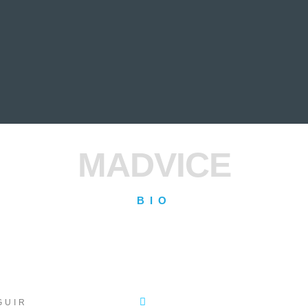
EVIEWS
ENTREVISTAS
CRÓNICAS
ARTÍCULOS
VÍDEOS
MADVICE
BIO
GUIR