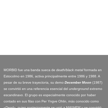
MORBID fue una banda sueca de
death/black metal
formada en
Estocolmo en 1986, activa principalmente entre 1986 y 1988. A
pesar de su breve trayectoria, su demo
December Moon
(1987)
se convirtió en una referencia esencial del
underground
extremo
escandinavo. El grupo es especialmente conocido por haber
contado en sus filas con Per Yngve Ohlin, más conocido como
«Dead», quien posteriormente se unió a MAYHEM y se convirtió