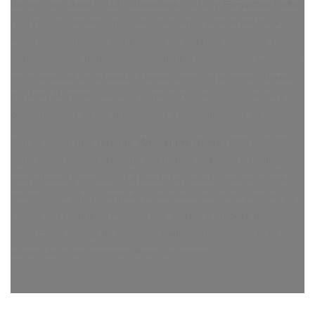
discos como
Aura
(2014),
Guardians
(2016) y
Forgotten Paths
(2019), consolidando un sonido único en la escena del
black
metal
atmosférico. La combinación de guitarras agresivas con
instrumentación tradicional, como flautas y violines, ha sido clave
en la identidad de la banda. A pesar de ser un proyecto liderado
por Andy Marshall, SAOR ha contado con músicos invitados y
colaboraciones en sus grabaciones y presentaciones en vivo.
Con su álbum más reciente,
Amidst the Ruins
(2025), SAOR
sigue explorando la mitología y la historia celta con un enfoque
más refinado y melódico. La banda ha ganado reconocimiento
internacional y ha participado en festivales de metal extremo en
Europa. Su propuesta musical, que mezcla la crudeza del
black
metal
con la belleza de la música tradicional escocesa, la ha
convertido en un referente dentro del género.