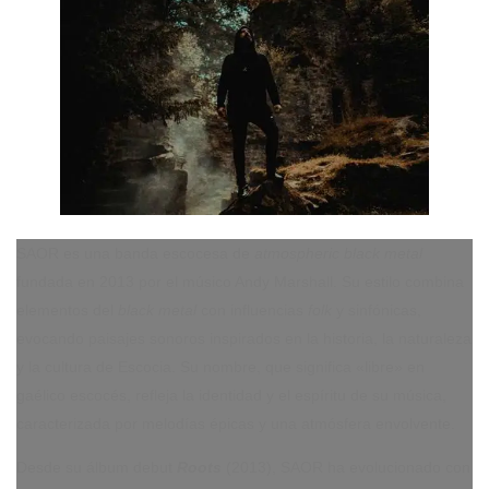
SAOR es una banda escocesa de
atmospheric black metal
fundada en 2013 por el músico Andy Marshall. Su estilo combina
elementos del
black metal
con influencias
folk
y sinfónicas,
evocando paisajes sonoros inspirados en la historia, la naturaleza
y la cultura de Escocia. Su nombre, que significa «libre» en
gaélico escocés, refleja la identidad y el espíritu de su música,
caracterizada por melodías épicas y una atmósfera envolvente.
Desde su álbum debut
Roots
(2013), SAOR ha evolucionado con