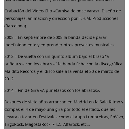
Grabación del Video-Clip «Camisa de once varas». Diseño de
personajes, animación y dirección por T.H.M. Producciones
(Barcelona).
2005 – En septiembre de 2005 la banda decide parar
indefinidamente y emprender otros proyectos musicales.
2012 – De vuelta con un quinto álbum bajo el brazo “a
puñetazos con los abrazos” la banda ficha con la discográfica
Maldito Records y el disco sale a la venta el 20 de marzo de
2012.
2014 – Fin de Gira «A puñetazos con los abrazos».
Después de siete años arrancan en Madrid en la Sala Ritmo y
Compás el 4 de mayo una gira por todo el estado, que les
llevara a tocar en Festivales como el Aupa Lumbreiras, EnVivo,
TirgoRock, MagostaRock, F.I.Z., Alfarock, etc…