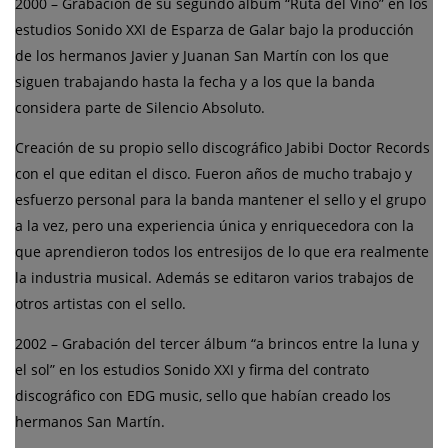
2000 – Grabación de su segundo álbum “Ruta del Vino” en los
estudios Sonido XXI de Esparza de Galar bajo la producción
de los hermanos Javier y Juanan San Martín con los que
siguen trabajando hasta la fecha y a los que la banda
considera parte de Silencio Absoluto.
Creación de su propio sello discográfico Jabibi Doctor Records
con el que editan el disco. Fueron años de mucho trabajo y
esfuerzo personal para la banda mantener el sello y el grupo
a la vez, pero una experiencia única y enriquecedora con la
que aprendieron todos los entresijos de lo que era realmente
la industria musical. Además se editaron varios trabajos de
otros artistas con el sello.
2002 – Grabación del tercer álbum “a brincos entre la luna y
el sol” en los estudios Sonido XXI y firma del contrato
discográfico con EDG music, sello que habían creado los
hermanos San Martín.