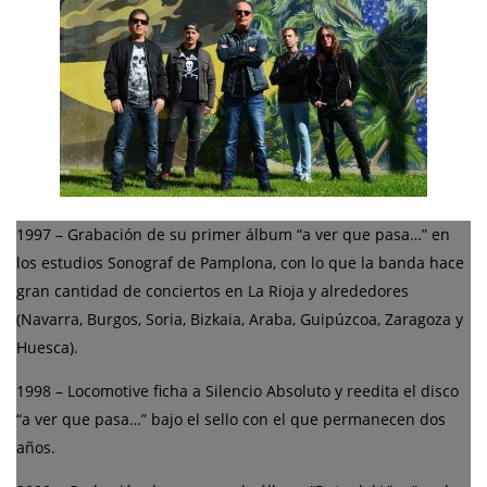
1997 – Grabación de su primer álbum “a ver que pasa…” en
los estudios Sonograf de Pamplona, con lo que la banda hace
gran cantidad de conciertos en La Rioja y alrededores
(Navarra, Burgos, Soria, Bizkaia, Araba, Guipúzcoa, Zaragoza y
Huesca).
1998 – Locomotive ficha a Silencio Absoluto y reedita el disco
“a ver que pasa…” bajo el sello con el que permanecen dos
años.