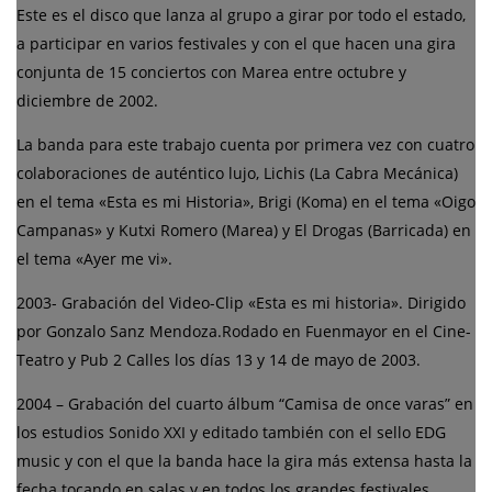
Este es el disco que lanza al grupo a girar por todo el estado,
a participar en varios festivales y con el que hacen una gira
conjunta de 15 conciertos con Marea entre octubre y
diciembre de 2002.
La banda para este trabajo cuenta por primera vez con cuatro
colaboraciones de auténtico lujo, Lichis (La Cabra Mecánica)
en el tema «Esta es mi Historia», Brigi (Koma) en el tema «Oigo
Campanas» y Kutxi Romero (Marea) y El Drogas (Barricada) en
el tema «Ayer me vi».
2003- Grabación del Video-Clip «Esta es mi historia». Dirigido
por Gonzalo Sanz Mendoza.Rodado en Fuenmayor en el Cine-
Teatro y Pub 2 Calles los días 13 y 14 de mayo de 2003.
2004 – Grabación del cuarto álbum “Camisa de once varas” en
los estudios Sonido XXI y editado también con el sello EDG
music y con el que la banda hace la gira más extensa hasta la
fecha tocando en salas y en todos los grandes festivales.