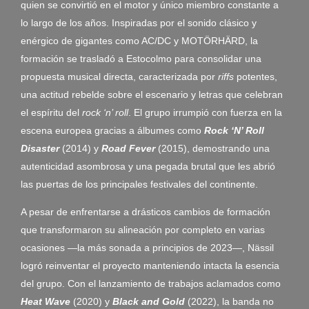
quien se convirtió en el motor y único miembro constante a
lo largo de los años. Inspiradas por el sonido clásico y
enérgico de gigantes como AC/DC y MOTÖRHÄRD, la
formación se trasladó a Estocolmo para consolidar una
propuesta musical directa, caracterizada por
riffs
potentes,
una actitud rebelde sobre el escenario y letras que celebran
el espíritu del
rock ‘n’ roll
. El grupo irrumpió con fuerza en la
escena europea gracias a álbumes como
Rock ‘N’ Roll
Disaster
(2014) y
Road Fever
(2015), demostrando una
autenticidad asombrosa y una pegada brutal que les abrió
las puertas de los principales festivales del continente.
A pesar de enfrentarse a drásticos cambios de formación
que transformaron su alineación por completo en varias
ocasiones —la más sonada a principios de 2023—, Nässil
logró reinventar el proyecto manteniendo intacta la esencia
del grupo. Con el lanzamiento de trabajos aclamados como
Heat Wave
(2020) y
Black and Gold
(2022), la banda no