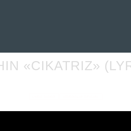
EVIEWS
ENTREVISTAS
CRÓNICAS
ARTÍCULOS
VÍDEOS
IN «CIKATRIZ» (LY
LYRIC VIDEO
VÍDEOCLIP OFICIAL