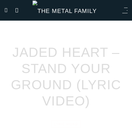
JADED HEART –
STAND YOUR
GROUND (LYRIC
VIDEO)
LYRIC VIDEO