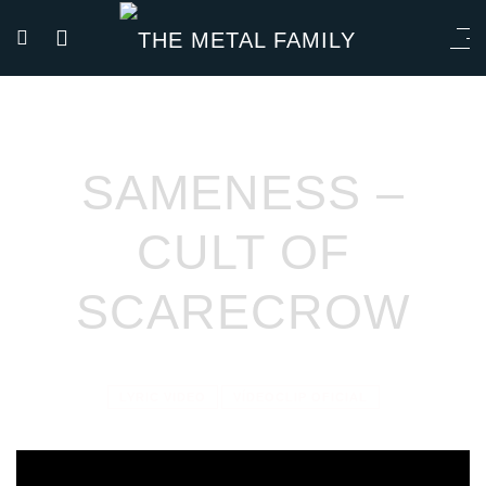
SAMENESS –
CULT OF
SCARECROW
LYRIC VIDEO
VÍDEOCLIP OFICIAL