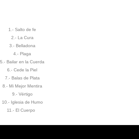
Tracklist
La Colmena
:
1.- Salto de fe
2.- La Cura
3.- Belladona
4.- Plaga
5.- Bailar en la Cuerda
6.- Cede la Piel
7.- Balas de Plata
8.- Mi Mejor Mentira
9.- Vértigo
10.- Iglesia de Humo
11.- El Cuerpo