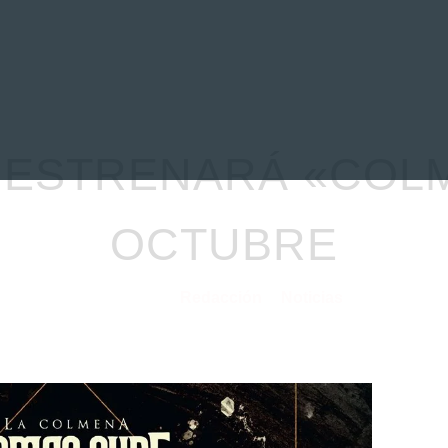
EVIEWS
ENTREVISTAS
CRÓNICAS
ARTÍCULOS
VÍDEOS
ESTRENARÁ «COLM
OCTUBRE
Redacción
Noticias
18/09/2020
por
en