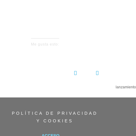
No events fo
Me gusta esto:
COMPARTIR:
lanzamiento
POLÍTICA DE PRIVACIDAD
Y COOKIES
ACCESO