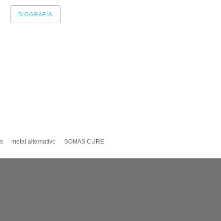
BIOGRAFÍA
r now, please check again later.
s
metal alternativo
SOMAS CURE