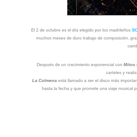
El 2 de octubre es el día elegido por los madrileños
S
muchos meses de duro trabajo de composición, graba
camb
Después de un crecimiento exponencial con
Mitos
carteles y reali
La Colmena
está llamado a ser el disco más importan
hasta la fecha y que promete una viaje musical 
Sin duda lo mejor de estos meses inciertos ha sido el
singles publicados con auténtica devoción. Y es que 
Youtube. Un regalo que
SOMAS CURE
espera agradece