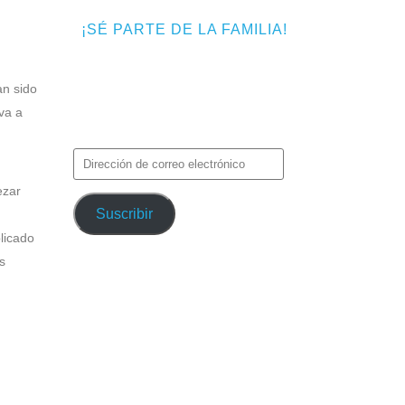
¡SÉ PARTE DE LA FAMILIA!
Introduce tu correo electrónico para
an sido
suscribirte a TMF y recibir avisos de
va a
nuevas entradas.
Dirección
de
ezar
correo
Suscribir
electrónico
licado
s
cuatro
s en