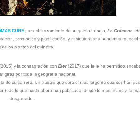
OMAS CURE
para el lanzamiento de su quinto trabajo,
La Colmena
. H
ción, promoción y planificación, y ni siquiera una pandemia mundial 
iar los plantes del quinteto.
(2015) y la consagración con
Eter
(2017) que le le ha permitido encab
zar giras por toda la geografía nacional.
te de su carrera. Un trabajo que será el más largo de cuantos han pub
por todo lo que hasta ahora han publicado, desde lo más íntimo a lo má
desgarrador.
 apoyo de los fans, que han seguido el lanzamiento de cada uno de los 
los vídeos de estos cuatro temas acumulan más de 150k visualizacione
r a sus fieles con la publicación de este esperado trabajo.