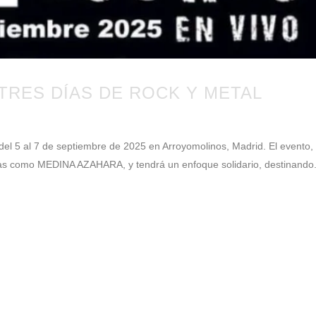
 TRES DÍAS DE ROCK Y METAL
n del 5 al 7 de septiembre de 2025 en Arroyomolinos, Madrid. El evento,
tistas como MEDINA AZAHARA, y tendrá un enfoque solidario, destinando.