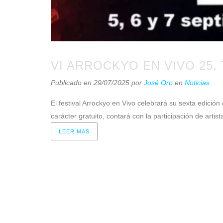
VI ARROCKYO EN VIVO 25,
Publicado en 29/07/2025
por
José Oro
en
Noticias
El festival Arrockyo en Vivo celebrará su sexta edició
carácter gratuito, contará con la participación de ar
LEER MAS