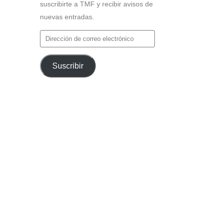
suscribirte a TMF y recibir avisos de
nuevas entradas.
Dirección
de
correo
Suscribir
electrónico