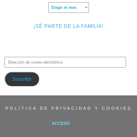
Archivos
¡SÉ PARTE DE LA FAMILIA!
Introduce tu correo electrónico para suscribirte a TMF y recibir
avisos de nuevas entradas.
Dirección
de
correo
Suscribir
electrónico
POLÍTICA DE PRIVACIDAD Y COOKIES
ACCESO