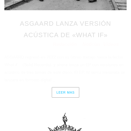
ASGAARD LANZA VERSIÓN
ACÚSTICA DE «WHAT IF»
Redacción
Noticias
Vídeos
Publicado en 08/06/2023
por
en
⋅
ASGAARD regresó en 2022 con su último trabajo hasta la fecha
What if… (Solid Records), y ahora lanza un EP con versiones en
acústico de tres temas de este disco. El EP, W sercu nieświata se
lanzará en formato digital...
LEER MAS