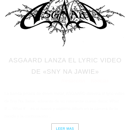
ASGAARD LANZA EL LYRIC VIDEO
DE «SNY NA JAWIE»
Redacción
Noticias
Publicado en 02/02/2022
por
en
La banda polaca de doom metal, ASGAARD desvela el lyric video
de Sny Na Jawie, adelanto de su inminente nuevo disco: What
If.... What if… es el nuevo y séptimo álbum en la carrera de la
banda y la continuación...
LEER MAS