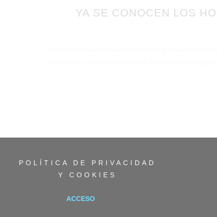
YA SE CONOCEN LOS HO
Publicado en 11/04/
Estamos a una semana de disfrutar la furia del martil
los horarios de actuación de las dos bandas prota
POLÍTICA DE PRIVACIDAD
Y COOKIES
ACCESO