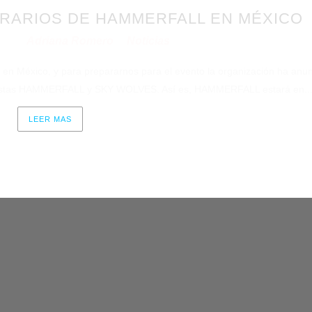
RARIOS DE HAMMERFALL EN MÉXICO
Adriana Romero
Noticias
2024
por
en
lo en México, y para prepararnos para el evento la organización ha anu
gonistas HAMMERFALL y SKY WOLVES. Así es, HAMMERFALL estará en..
LEER MAS