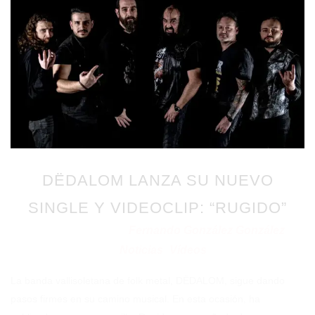
DËDALOM LANZA SU NUEVO
SINGLE Y VIDEOCLIP: “RUGIDO”
Fernando González González
Publicado en 23/01/2025
por
Noticias
Vídeos
en
⋅
La banda vallisoletana de folk metal, DËDALOM, sigue dando
pasos firmes en su camino musical. En esta ocasión, ha