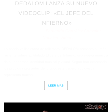
DËDALOM LANZA SU NUEVO
VIDEOCLIP: «EL JEFE DEL
INFIERNO»
Fernando González González
Publicado en 05/08/2025
por
Noticias
Vídeos
en
⋅
La banda vallisoletana de folk metal DËDALOM presenta su más
reciente videoclip, titulado El Jefe del Infierno, una nueva muestra
de su poderosa identidad musical y visual. Según han expresado
los propios integrantes del grupo, este trabajo audiovisual
representa mucho...
LEER MAS