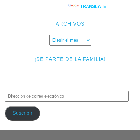
Powered by
TRANSLATE
ARCHIVOS
Archivos
¡SÉ PARTE DE LA FAMILIA!
Introduce tu correo electrónico para suscribirte a TMF y recibir
avisos de nuevas entradas.
Dirección
de
correo
Suscribir
electrónico