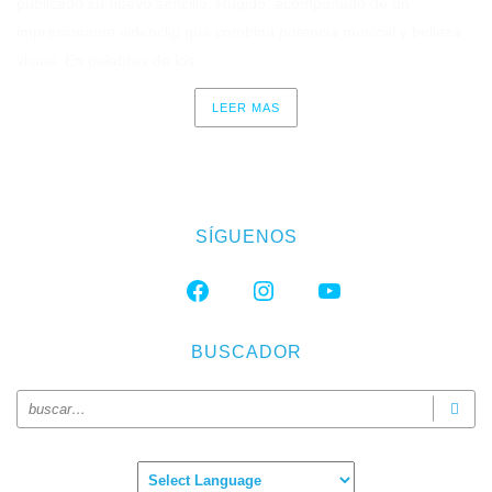
publicado su nuevo sencillo, Rugido, acompañado de un
impresionante videoclip que combina potencia musical y belleza
visual. En palabras de los...
LEER MAS
SÍGUENOS
FACEBOOK
INSTAGRAM
YOUTUBE
BUSCADOR