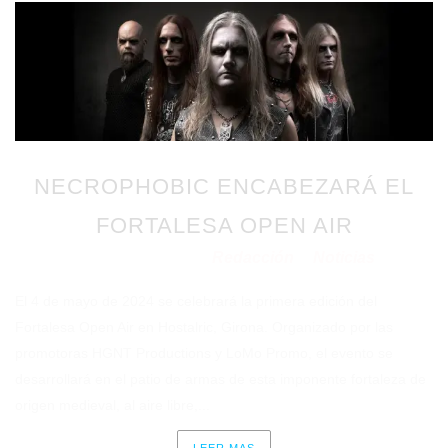
NECROPHOBIC ENCABEZARÁ EL
FORTALESA OPEN AIR
Redacción
Noticias
Publicado en 14/12/2023
por
en
El 4 de mayo de 2024 se celebrará la primera edición del
Fortalesa Open Air en Hostalric, Girona. Organizado por las
promotoras HGNT Productions y LoMo Promo, el evento se
desarrollará en el patio de armas de esta imponente fortaleza de
origen medieval, al aire libre,...