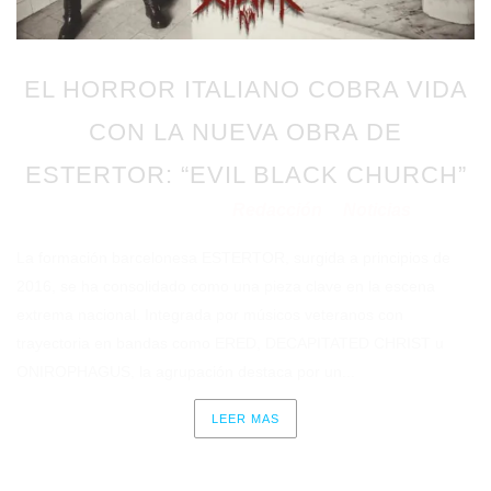
EL HORROR ITALIANO COBRA VIDA
CON LA NUEVA OBRA DE
ESTERTOR: “EVIL BLACK CHURCH”
Redacción
Noticias
Publicado en 17/03/2026
por
en
La formación barcelonesa ESTERTOR, surgida a principios de
2016, se ha consolidado como una pieza clave en la escena
extrema nacional. Integrada por músicos veteranos con
trayectoria en bandas como ERED, DECAPITATED CHRIST u
ONIROPHAGUS, la agrupación destaca por un...
LEER MAS