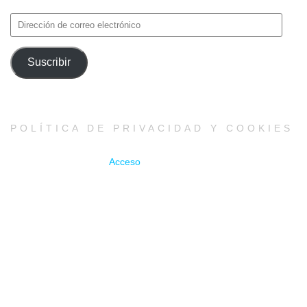
Dirección
de
correo
Suscribir
electrónico
POLÍTICA DE PRIVACIDAD Y COOKIES
Acceso