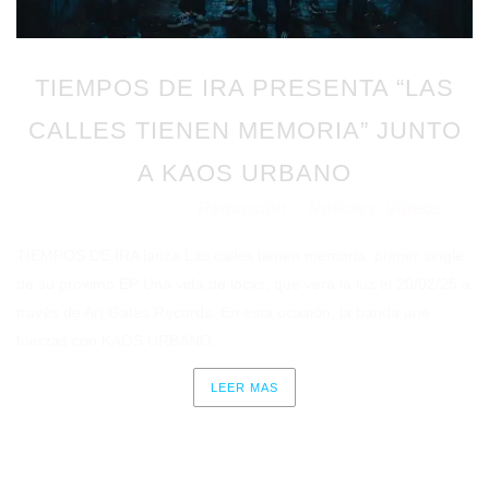
TIEMPOS DE IRA PRESENTA “LAS
CALLES TIENEN MEMORIA” JUNTO
A KAOS URBANO
Redacción
Noticias
Vídeos
Publicado en 12/01/2026
por
en
⋅
TIEMPOS DE IRA lanza Las calles tienen memoria, primer single
de su próximo EP Una vida de locxs, que verá la luz el 20/02/25 a
través de Art Gates Records. En esta ocasión, la banda une
fuerzas con KAOS URBANO...
LEER MAS