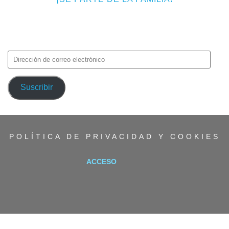
Introduce tu correo electrónico para suscribirte a TMF y recibir
avisos de nuevas entradas.
Dirección
de
correo
Suscribir
electrónico
POLÍTICA DE PRIVACIDAD Y COOKIES
ACCESO