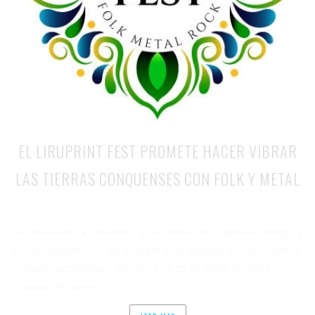
EL LIRUPRINT FEST PROMETE HACER VIBRAR
LAS TIERRAS CONQUENSES CON FOLK Y METAL
Geles
Noticias
Publicado en 16/01/2024
por
en
Parafraseando a Cervantes, y por tierras del ingenioso hidalgo y
a su fiel escudero, “... En un lugar de la Mancha de cuyo nombre
no quiero acordarme”, los días 24 y 25 de mayo de 2024, la
localidad de Motilla...