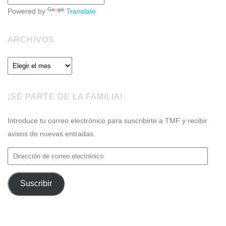
Powered by
Translate
ARCHIVOS
Archivos
¡SÉ PARTE DE LA FAMILIA!
Introduce tu correo electrónico para suscribirte a TMF y recibir
avisos de nuevas entradas.
Dirección
de
correo
Suscribir
electrónico