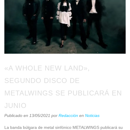
«A WHOLE NEW LAND»,
SEGUNDO DISCO DE
METALWINGS SE PUBLICARÁ EN
JUNIO
Publicado en 13/05/2021
por
Redacción
en
Noticias
La banda búlgara de metal sinfónico METALWINGS publicará su