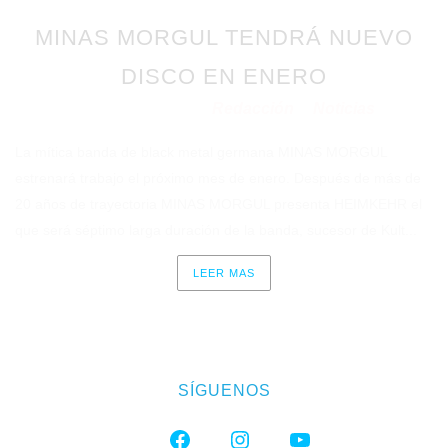
MINAS MORGUL TENDRÁ NUEVO
DISCO EN ENERO
Redacción
Noticias
Publicado en 16/11/2020
por
en
La mítica banda de black metal germana MINAS MORGUL
estrenará trabajo el próximo mes de enero. Después de más de
20 años de trayectoria MINAS MORGUL presenta HEIMKEHR el
que será séptimo larga duración de la banda, sucesor de Kult...
LEER MAS
SÍGUENOS
FACEBOOK
INSTAGRAM
YOUTUBE