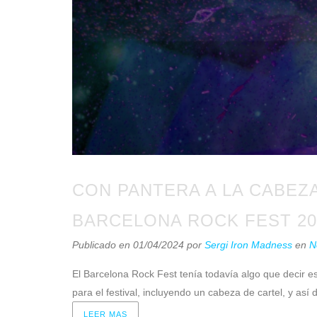
CON PANTERA A LA CABEZA
BARCELONA ROCK FEST 20
Publicado en 01/04/2024
por
Sergi Iron Madness
en
N
El Barcelona Rock Fest tenía todavía algo que decir e
para el festival, incluyendo un cabeza de cartel, y así 
LEER MAS