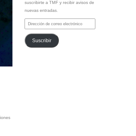
suscribirte a TMF y recibir avisos de
nuevas entradas.
Dirección
de
correo
Suscribir
electrónico
ciones