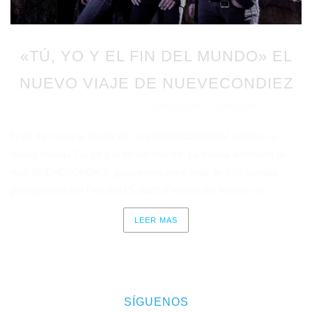
«TÚ, YO Y EL FIN DEL MUNDO» EL
NUEVO VIAJE DE NUEVECONDIEZ
Redacción
Noticias
Publicado en 04/06/2021
por
en
El 28 de mayo la banda de rock NUEVECONDIEZ publicó su
nuevo trabajo Tú, yo y el fin del mundo. La banda asturiana de
rock NUEVECONDIEZ, ganadores entre más de 170 bandas
participantes del FestiAMAS 2020 (Festival del Anuario de...
LEER MAS
SÍGUENOS