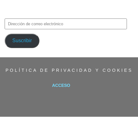
Introduce tu correo electrónico para suscribirte a TMF y recibir
avisos de nuevas entradas.
Dirección
de
correo
Suscribir
electrónico
POLÍTICA DE PRIVACIDAD Y COOKIES
ACCESO