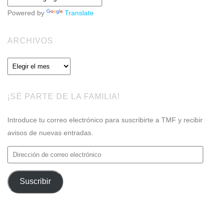
Powered by
Translate
ARCHIVOS
Archivos
¡SÉ PARTE DE LA FAMILIA!
Introduce tu correo electrónico para suscribirte a TMF y recibir
avisos de nuevas entradas.
Dirección
de
correo
Suscribir
electrónico