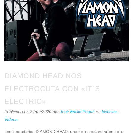
DIAMOND HEAD NOS
ELECTROCUTA CON «IT´S
ELECTRIC»
Publicado en 22/09/2020
por
José Emilio Paqué
en
Noticias
⋅
Vídeos
Los legendarios DIAMOND HEAD, uno de los estandartes de la