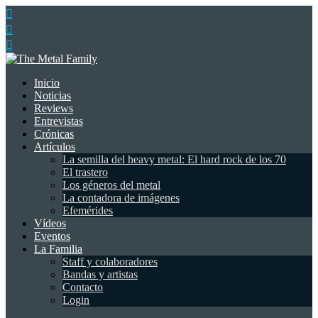
Inicio
Noticias
Reviews
Entrevistas
Crónicas
Artículos
La semilla del heavy metal: El hard rock de los 70
El trastero
Los géneros del metal
La contadora de imágenes
Efemérides
Vídeos
Eventos
La Familia
Staff y colaboradores
Bandas y artistas
Contacto
Login