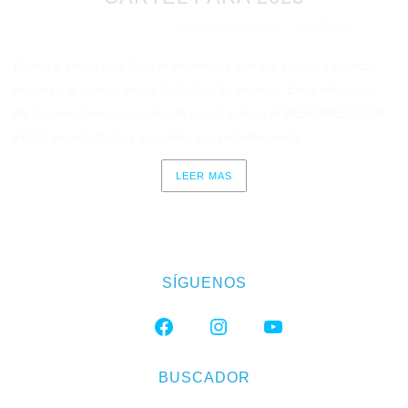
Esteban Leyva
Noticias
Publicado en 30/11/2022
por
en
Bueno y ahora que llega el invierno, y aunque parezca pronto,
empieza la guerra de los festivales de verano. Entre ellos, uno
de los más internacionales de nuestra tierra el RESURRECTION
FEST anunciaba hoy su cartel, y la próxima venta...
LEER MAS
SÍGUENOS
FACEBOOK
INSTAGRAM
YOUTUBE
BUSCADOR