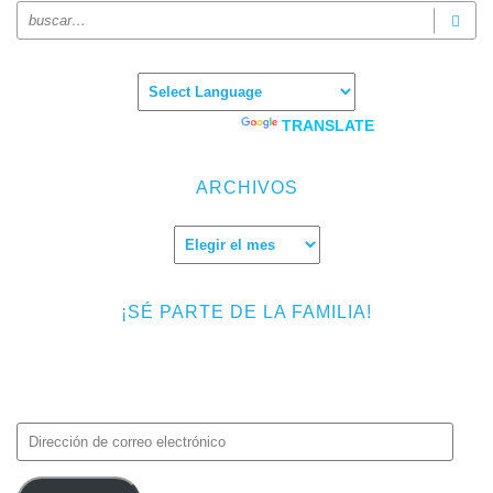
Powered by
TRANSLATE
ARCHIVOS
Archivos
¡SÉ PARTE DE LA FAMILIA!
Introduce tu correo electrónico para suscribirte a TMF y recibir
avisos de nuevas entradas.
Dirección
de