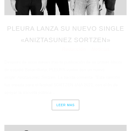
PLEURA LANZA SU NUEVO SINGLE
«ANIZTASUNEZ SORTZEN»
Redacción
Noticias
Publicado en 18/05/2021
por
en
Después de unos meses tras la publicación de su primer álbum
de estudio Bakarrilketa, PLEURA vuelve con un nuevo
single: Aniztasunez Sortzen. La banda comenta: "Esta canción
fue creada para el festival SORTZEN JAIA 2021, con el fin de
apoyar la escuela pública...
LEER MAS