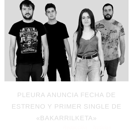
PLEURA ANUNCIA FECHA DE
ESTRENO Y PRIMER SINGLE DE
«BAKARRILKETA»
Redacción
Noticias
Publicado en 20/10/2020
por
en