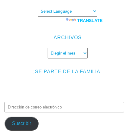
Powered by
TRANSLATE
ARCHIVOS
Archivos
¡SÉ PARTE DE LA FAMILIA!
Introduce tu correo electrónico para suscribirte a TMF y recibir
avisos de nuevas entradas.
Dirección
de
correo
Suscribir
electrónico