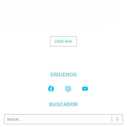
La banda navarra PLEURA anuncia fecha de salida de su primer
trabajo con nombre Bakarrilketa y que se estrenará el 3 de
noviembre a través de Maldito Records. PLEURA comenzó en
2018, al norte de Navarra. Los integrantes de LAMIA,...
LEER MAS
SÍGUENOS
FACEBOOK
INSTAGRAM
YOUTUBE
BUSCADOR