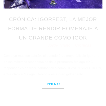
CRÓNICA: IGORFEST, LA MEJOR
FORMA DE RENDIR HOMENAJE A
UN GRANDE COMO IGOR
Jorge Triano
Crónicas
Publicado en 24/10/2023
por
en
Como ya muchos sabrán, el pasado 9 de mayo falleció Igor uno
de los máximos responsables de la promotora Málaga HXC,
responsables de traer bandas tales como HEAVEN SHALL BURN,
entre otros a Málaga. Debido a este duro golpe tanto...
LEER MAS