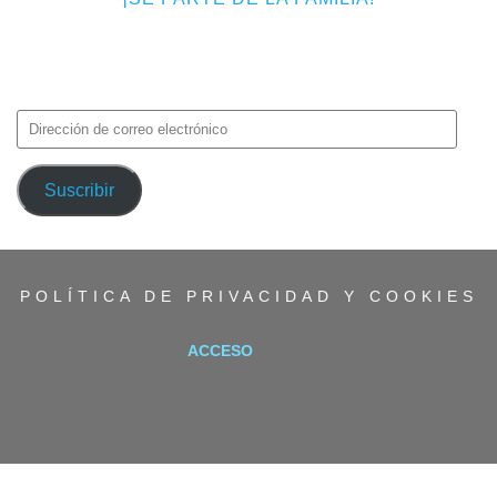
Introduce tu correo electrónico para suscribirte a TMF y recibir
avisos de nuevas entradas.
Dirección
de
correo
Suscribir
electrónico
POLÍTICA DE PRIVACIDAD Y COOKIES
ACCESO