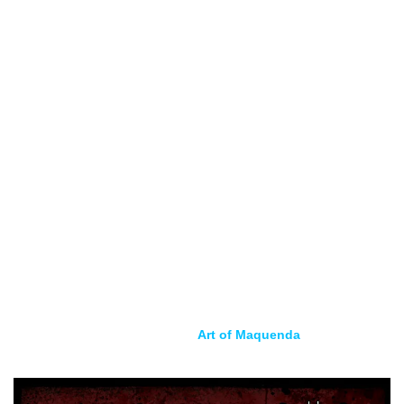
su concepción en 2011, han atraído a tantos fans como
críticos a su vorágine de melancolía, odio a sí mismos e ira,
e incluso han alcanzado el puesto 29 en las listas alemanas
con su anterior trabajo
Arson
(2018). Y una vez más, varios
amigos de la banda entraron al mundo intoxicado
de
HARAKIRI FOR THE SKY
para participar
en
Mære
: mientras el frontman de ALCEST, Neige, aporta un
estilo turbador a
Sing For The Damage We’ve Done
, la
siguiente
Once Upon A Winter
empieza con partes habladas
en francés de Audrey Sylvain, antes de que la voz anónima
de GAEREA se una en
Silver Needle // Golden Dawn
. Como
batería de sesión, el grupo volvió a comprometerse con
nada menos que Kerim ‘Krimh’ Lechner (SEPTICFLESH,
BEHEMOTH en directo) en el estudio y el artwork
atmosférico fue diseñado por
Art of Maquenda
.