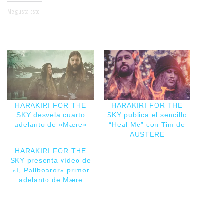
Me gusta esto:
HARAKIRI FOR THE
HARAKIRI FOR THE
SKY desvela cuarto
SKY publica el sencillo
adelanto de «Mære»
“Heal Me” con Tim de
AUSTERE
HARAKIRI FOR THE
SKY presenta vídeo de
«I, Pallbearer» primer
adelanto de Mære
[vc_row][vc_column]
[vc_single_image
image="75266"