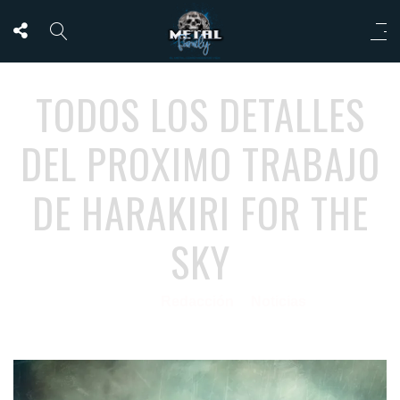
TODOS LOS DETALLES
DEL PROXIMO TRABAJO
DE HARAKIRI FOR THE
SKY
Redacción
Noticias
02/10/2020
por
en