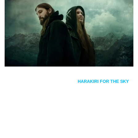
Hoy 2 de octubre, el duo austriaco
HARAKIRI FOR THE SKY
inicia el preorder de su próximo trabajo
Mære
. La fecha de
estreno de este trabajo está previsto para el 29 de enero de
2021 (19 de febrero en Norteamérica).
Como pioneros del movimiento
post
, mezclando inquietante
black metal
con momentos
post rock
, los austriacos, desde