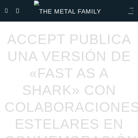
ACCEPT PUBLICA
UNA VERSIÓN DE
«FAST AS A
SHARK» CON
COLABORACIONE
ESTELARES EN