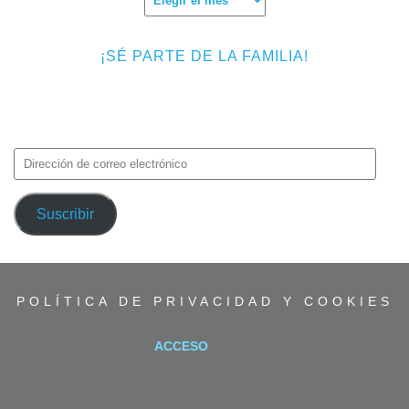
¡SÉ PARTE DE LA FAMILIA!
Introduce tu correo electrónico para suscribirte a TMF y recibir
avisos de nuevas entradas.
Dirección
de
correo
Suscribir
electrónico
POLÍTICA DE PRIVACIDAD Y COOKIES
ACCESO