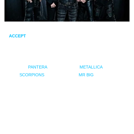
ACCEPT
da inicio a la celebración de sus 50 años de historia
con una nueva versión del clásico
Fast as a Shark
, publicado
originalmente en
Restless and Wild
(1982). Esta nueva
interpretación cuenta con las leyendas del
metal
Phil
Anselmo (
PANTERA
), Kirk Hammett (
METALLICA
), Mikkey
Dee (
SCORPIONS
) y Billy Sheehan (
MR BIG
), junto a Wolf
Hoffmann y Mark Tornillo.
Kirk Hammett comenta sobre
Fast as a Shark
: «¡Es un
verdadero honor devolverle a ACCEPT la gran inspiración
que me dio!»
Wolf Hoffmann sobre
Fast as a Shark
:»¡Esta canción fue
muy divertida! Incluso regrabamos la intro al estilo oompah