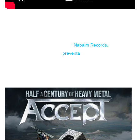
Esta adelanto marca la dirección del próximo álbum,
Teutonic Titans
(1976-2026), que se publicará el 4 de
septiembre de 2026 a través de
Napalm Records,
y se
encuentra actualmente en
preventa
. 50 años no se cumplen
todos los días, ya te digo yo que no.