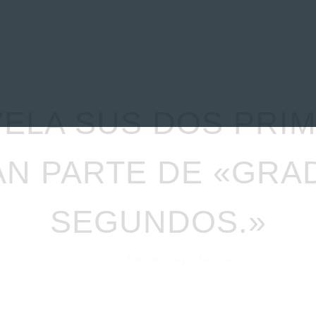
EVIEWS
ENTREVISTAS
CRÓNICAS
ARTÍCULOS
VÍDEOS
VELA SUS DOS PRI
N PARTE DE «GRAD
SEGUNDOS.»
Redacción
Noticias
13/05/2021
por
en