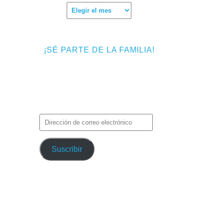
.
,
Archivos
ciendo
¡SÉ PARTE DE LA FAMILIA!
Introduce tu correo electrónico para
IFT,
suscribirte a TMF y recibir avisos de
nuevas entradas.
Dirección
de
correo
Suscribir
electrónico