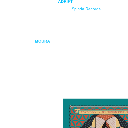
Los madrileños
ADRIFT
estrenan
Abracadabra
y
Lush
proyecto con el que en
Spinda Records
pretende crear
en esta nueva década de los ’20.
La semana pasada arrancaba esta loca aventura lla
de
MOURA
. Tras la genial respuesta por parte de púb
tradicional de los gallegos para adentrarnos en terre
que vuelven con nuevo material de estudio.
Pueden encontrar y reproducir los temas de ADRIFT 