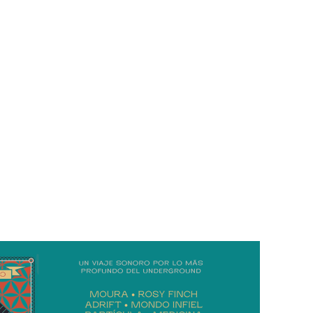
 Lands
. Ambos temas formarán parte de
Grados. Minutos. Segundos
 un altavoz para 24 de las bandas españolas que más ruido están ha
mada
Grados. Minutos. Segundos.
, y lo hacía con el nuevo single
lico y crítica, ahora es el momento de abandonar la psicodelia y el
folk
nos más cercanos al
metal
progresivo y el
post-metal
de la mano de ADR
y el de MOURA en el Bandcamp de Spindar Records.