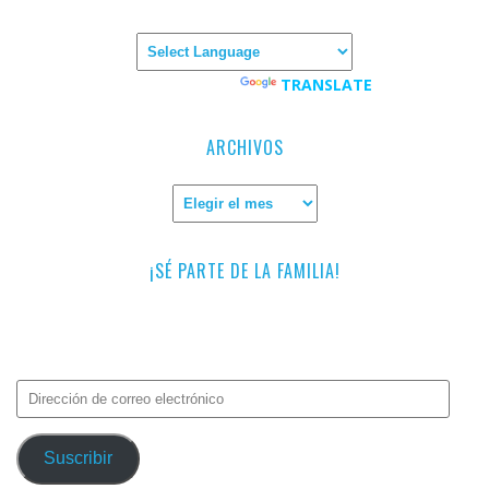
Powered by
TRANSLATE
ARCHIVOS
Archivos
¡SÉ PARTE DE LA FAMILIA!
Introduce tu correo electrónico para suscribirte a TMF y recibir
avisos de nuevas entradas.
Dirección
de
correo
Suscribir
electrónico