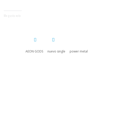
No events for now, please check again later.
Me gusta esto:
COMPARTIR:
AEON GODS
nuevo single
power metal
DEJA UN COMENTARIO