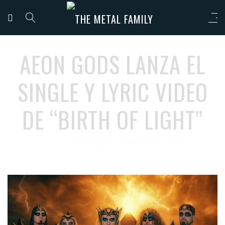
AEON GODS LANZA EL
SINGLE Y LYRIC VIDEO
DE “BIRTH OF LIGHT”
Redacción
Noticias
Vídeos
18/12/2025
por
en
⋅