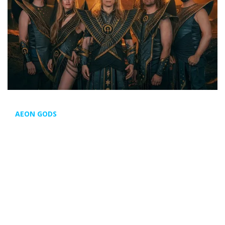
AEON GODS
ha estrenado el
lyric video
de
Birth of Light
,
primer
single
de su esperado nuevo álbum
Reborn to
Light
, que será lanzado el 20/02 a través de Scarlet
Records.
Birth of Light
marca el inicio de una nueva era para AEON
GODS, inspirándose en el antiguo mito egipcio de la
creación de Hermópolis. La canción narra el nacimiento del
sol y del dios solar Re, emergiendo del huevo cósmico que