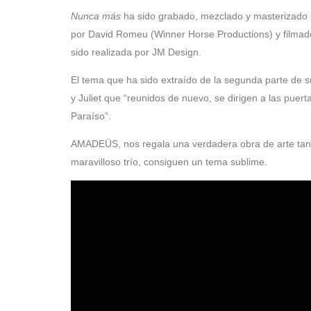
Nunca más
ha sido grabado, mezclado y masterizado p
por David Romeu (Winner Horse Productions) y filmado
sido realizada por JM Design.
El tema que ha sido extraído de la segunda parte de 
y Juliet que “reunidos de nuevo, se dirigen a las puert
Paraíso”.
AMADEÜS, nos regala una verdadera obra de arte tanto
maravilloso trío, consiguen un tema sublime.