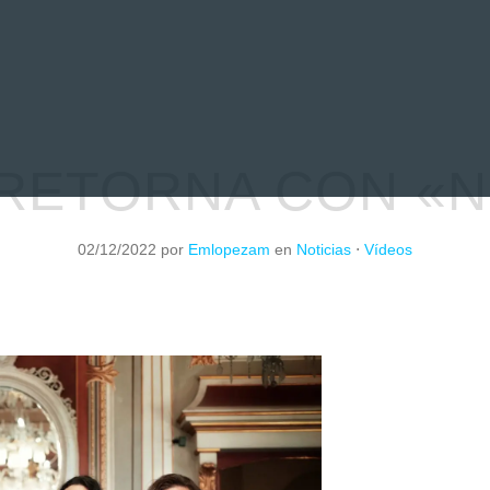
EVIEWS
ENTREVISTAS
CRÓNICAS
ARTÍCULOS
VÍDEOS
RETORNA CON «
02/12/2022
por
Emlopezam
en
Noticias
⋅
Vídeos