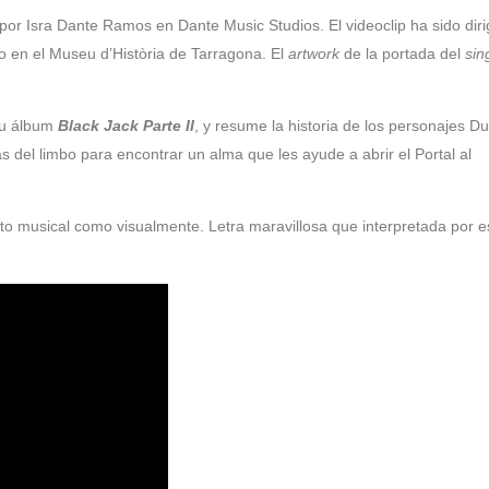
or Isra Dante Ramos en Dante Music Studios. El videoclip ha sido diri
 en el Museu d’Història de Tarragona. El
artwork
de la portada del
sin
su álbum
Black Jack Parte II
, y resume la historia de los personajes D
as del limbo para encontrar un alma que les ayude a abrir el Portal al
 musical como visualmente. Letra maravillosa que interpretada por e