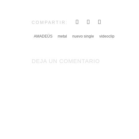
COMPARTIR:
AMADEÜS
metal
nuevo single
videoclip
DEJA UN COMENTARIO