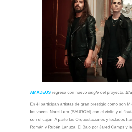
AMADEÜS
regresa con nuevo
single
del proyecto,
Bla
En él participan artistas de gran prestigio como son M
las voces. Narci Lara (SAUROM) con el violín y al fla
con el cajón. A parte las Orquestaciones y teclados ha
Román y Rubén Lanuza. El Bajo por Jared Camps y la 