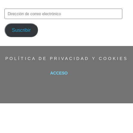
avisos de nuevas entradas.
Dirección
de
correo
Suscribir
electrónico
POLÍTICA DE PRIVACIDAD Y COOKIES
ACCESO