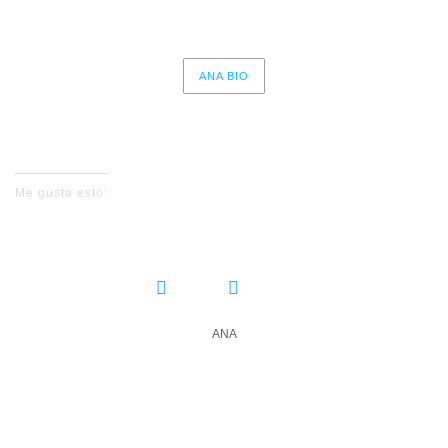
8 – Aerials (SYSTEM OF A DAOWN cover)
ANA BIO
No events for now, please check again later.
Me gusta esto:
COMPARTIR:
ANA
DEJA UN COMENTARIO