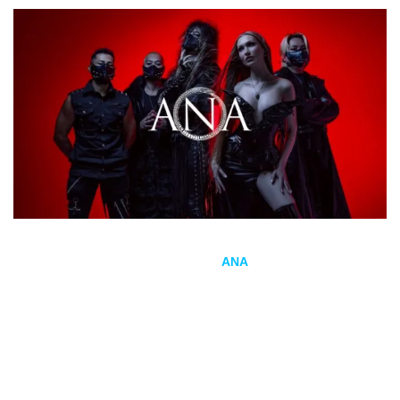
La formación de
symphonic metal
ANA
presenta su nuevo y
arriesgado videoclip
Hate Me
, ya disponible en YouTube y en
todas las plataformas digitales a nivel mundial. Este
lanzamiento supone el primer adelanto de su próximo álbum
de larga duración,
Motivated By Death
, que saldrá a la
venta el 29 de mayo de 2026 a través de Eclipse Records en