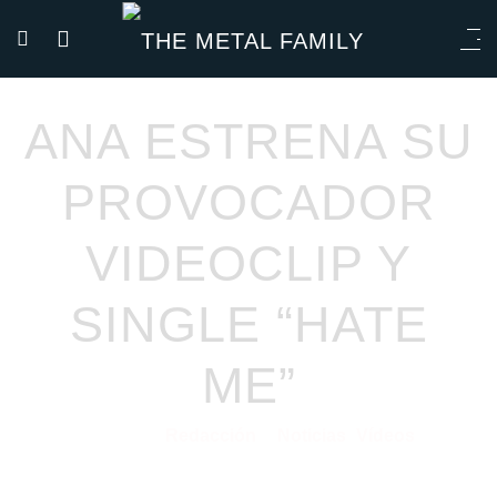
ANA ESTRENA SU
PROVOCADOR
VIDEOCLIP Y
SINGLE “HATE
ME”
Redacción
Noticias
Vídeos
25/02/2026
por
en
⋅