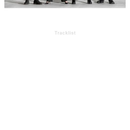
Tracklist
1 – Hate Me
2 – Shadow of Life
3 – You Loved Me More Than I Love Myself
4 – Following the Wind
5 – Eyes of A Child
6 – Sick Love
7 – Papa