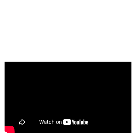
resiliencia, mostrando que aunque el vitriolo suele seguir al
éxito, esto solo alimenta el impulso de ANA».
Motivated By Death
ha sido producido por Anna Khristenko
y Josh Mak, con ingeniería y mezcla de Chris Themelco en
Monolith Studios, y masterizado por Thomas «Plec»
Johansson en The Panicroom Studio.