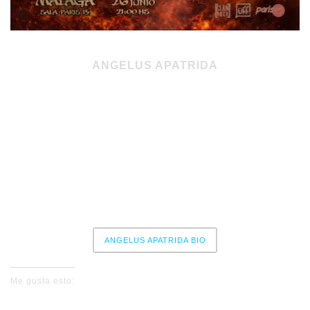
ANGELUS APATRIDA
+ V3CTORS + MAGMA BANANA
Viernes 26 de junio – 21:00
Sala Paris 15 – Málaga
Entradas aquí
ANGELUS APATRIDA BIO
Me gusta esto: