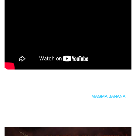
Para esta noche de puro
metal
, estará V3CTORS siempre
sinónimo de contundencia y buen hacer, y
MAGMA BANANA
,
que presentará su dinámico
show
liderado por su dúo de
vocalistas.