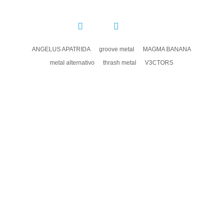
COMPARTIR:
ANGELUS APATRIDA
groove metal
MAGMA BANANA
metal alternativo
thrash metal
V3CTORS
DEJA UN COMENTARIO