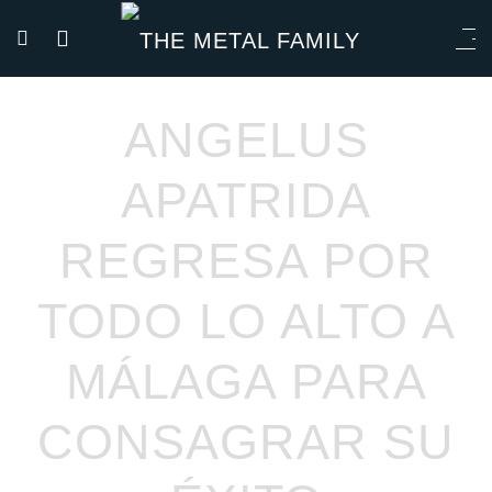
ANGELUS
APATRIDA
REGRESA POR
TODO LO ALTO A
MÁLAGA PARA
CONSAGRAR SU