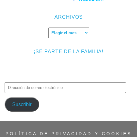
ARCHIVOS
Archivos
¡SÉ PARTE DE LA FAMILIA!
Introduce tu correo electrónico para suscribirte a TMF y recibir
avisos de nuevas entradas.
Dirección
de
correo
Suscribir
electrónico
POLÍTICA DE PRIVACIDAD Y COOKIES