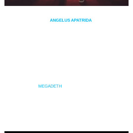
La banda albaceteña
ANGELUS APATRIDA
sigue inmersa
en su gira de presentación de
Aftermath
, su último trabajo, y
el próximo 26 de junio estará en la sala Paris 15 de Málaga.
ANGELUS APATRIDA regresa a la ciudad donde inició la gira
en noviembre de 2024. En aquella ocasión la banda llenó la
sala, y ahora espera repetir el éxito en el espacio de mayor
aforo de Málaga, la Paris 15, para demostrar la potencia de
los temas de
Aftermath
. La fecha llegará tras haber
acompañado a
MEGADETH
en sus tres fechas por España,
y servirá como pistoletazo de salida para su gira veraniega,
que pasará por festivales de la talla del Resurrection Fest, el
Wacken Open Air o el Brutal Assault, demostrando que la
formación es ya un referente a nivel internacional.