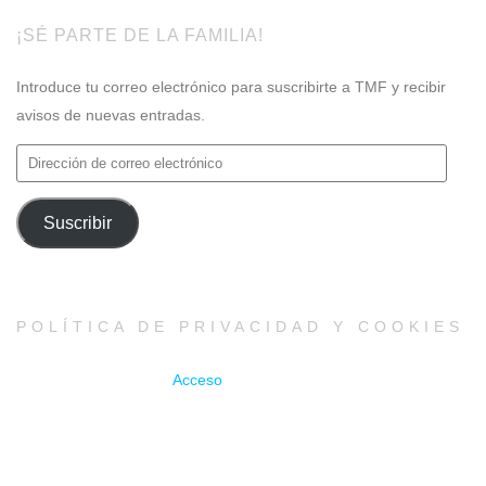
¡SÉ PARTE DE LA FAMILIA!
Introduce tu correo electrónico para suscribirte a TMF y recibir
avisos de nuevas entradas.
Dirección
de
correo
Suscribir
electrónico
POLÍTICA DE PRIVACIDAD Y COOKIES
Acceso