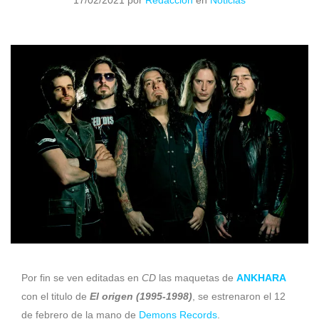
17/02/2021
por
Redacción
en
Noticias
Por fin se ven editadas en
CD
las maquetas de
ANKHARA
con el titulo de
El origen (1995-1998)
, se estrenaron el 12
de febrero de la mano de
Demons Records
.