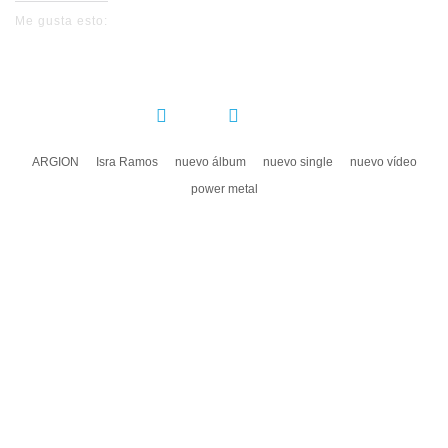
Me gusta esto:
COMPARTIR:
ARGION
Isra Ramos
nuevo álbum
nuevo single
nuevo vídeo
power metal
DEJA UN COMENTARIO