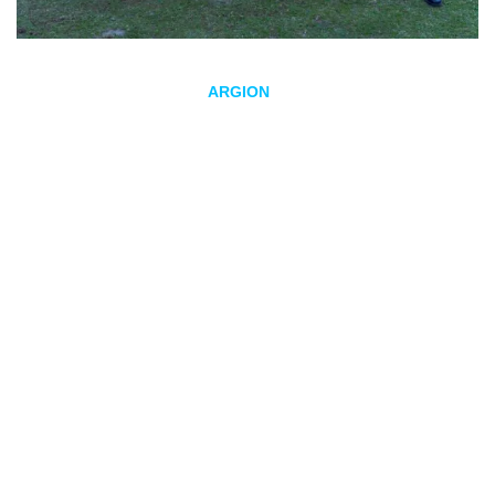
La agrupación asturiana
ARGION
ha anunciado el próximo
lanzamiento de su tercer trabajo de estudio, el cual llevará
por título
Vltreia
y estará disponible a partir del próximo 30
de octubre. Este álbum supone el debut discográfico de
Richard de la Uz como vocalista principal de la formación.
Como adelanto de este proyecto, ARGION ha estrenado el
single
titulado
Renacer del héroe
, una composición que se
suma a los anticipos previos,
Mi héroe
y
Junto a mí
. Según
ha explicado la propia formación, este tema funciona como
una declaración de intenciones y busca sintetizar la esencia
del álbum: «
Renacer del héroe
trata de recoger todo lo que
se encontrará el público en este nuevo disco, donde
ARGION muestra con toda la épica que siempre le ha
caracterizado, el nuevo carácter de la banda, abriendo su