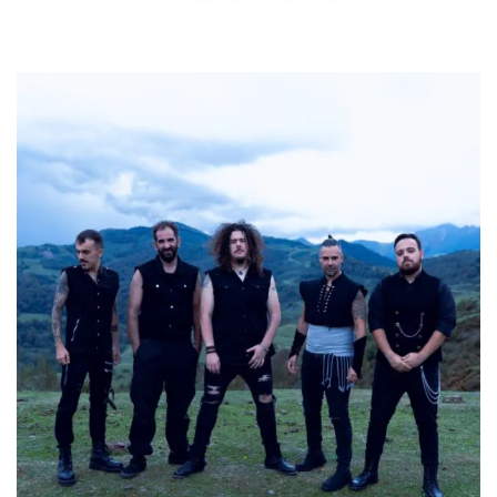
02/06/2026
por
en
⋅