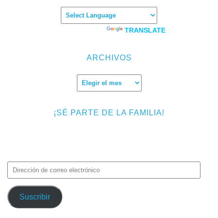
Powered by
TRANSLATE
ARCHIVOS
Archivos
¡SÉ PARTE DE LA FAMILIA!
Introduce tu correo electrónico para suscribirte a TMF y recibir
avisos de nuevas entradas.
Dirección
de
correo
Suscribir
electrónico