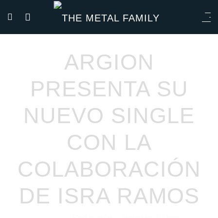
ARGION
PRESENTA SU
NUEVO SINGLE
CON LA
COLABORACIÓN
DE ISRA RAMOS
Redacción
Noticias
Vídeos