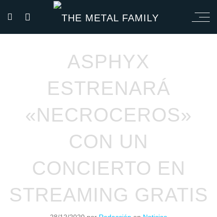
ASPHYX
ESTRENARÁ
«NECROCEROS»
CON UN
CONCIERTO EN
STREAMING GRATIS