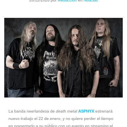
28/12/2020
por
Redacción
en
Noticias
La banda neerlandesa de
death metal
ASPHYX
estrenará
nuevo trabajo el 22 de enero, y no quiere perder el tiempo
en presentarlo a su público con un evento en
streaming
el