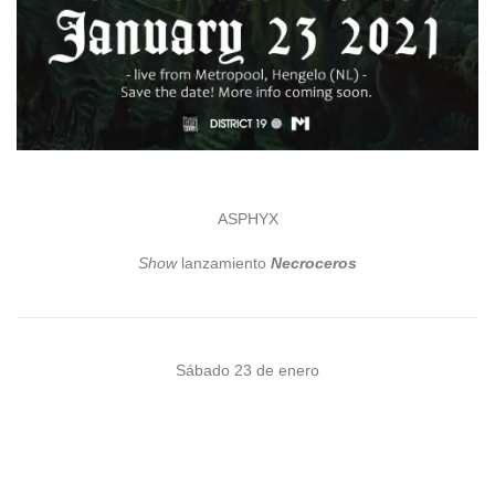
ASPHYX
Show
lanzamiento
Necroceros
Sábado 23 de enero