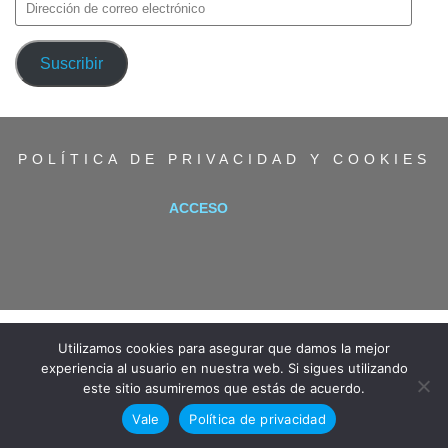
Dirección
de
correo
Suscribir
electrónico
POLÍTICA DE PRIVACIDAD Y COOKIES
ACCESO
Utilizamos cookies para asegurar que damos la mejor
experiencia al usuario en nuestra web. Si sigues utilizando
este sitio asumiremos que estás de acuerdo.
Vale
Política de privacidad