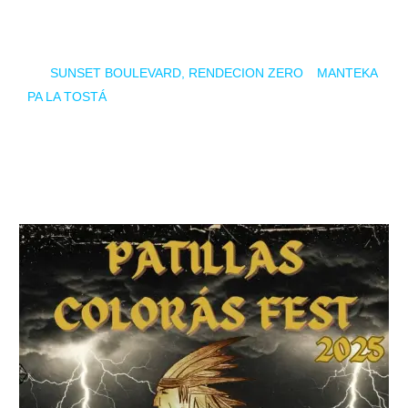
potente y un
setlist
de lo más atractivo.
Por si fuera poco, la banda estará muy bien acompañada
por
SUNSET BOULEVARD,
RENDECION ZERO
y
MANTEKA
PA LA TOSTÁ
.
La entrada al evento es completamente gratuita y se ubicará
en la Plaza de la Iglesia a partir de las 21:30. Los horarios
del mismo ya están disponibles, y os lo dejamos por aquí….