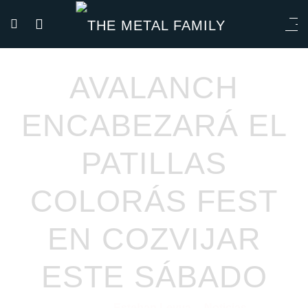
AVALANCH
ENCABEZARÁ EL
PATILLAS
COLORÁS FEST
EN COZVIJAR
ESTE SÁBADO
Esteban Leyva
Noticias