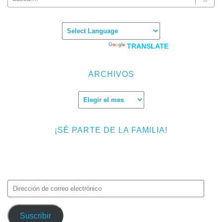
Powered by
TRANSLATE
ARCHIVOS
Archivos
¡SÉ PARTE DE LA FAMILIA!
Introduce tu correo electrónico para suscribirte a TMF y recibir
avisos de nuevas entradas.
Dirección
de
correo
Suscribir