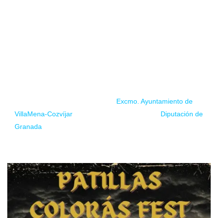
Ya tuve la suerte de estar en la edición del año anterior, y no
puedo dejar de recomendaros que os paséis un rato para
disfrutar del
metal
en directo, en esta preciosa población de
Granada.
Por último, y no menos importante aprovechamos siempre
desde The Metal Family para agradecer a las instituciones
que siguen apostando por la cultura y la música en directo,
desde aquí damos las gracias al
Excmo. Ayuntamiento de
VillaMena-Cozvíjar
, su comisión de fiestas, y la
Diputación de
Granada
. Gracias infinitas, nos vemos en Cozvíjar este
sábado…