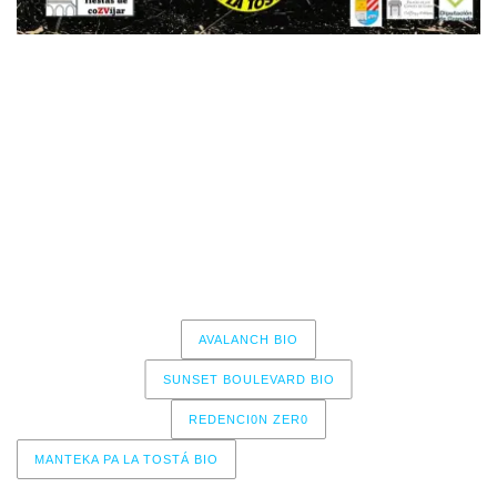
AVALACH + SUNSET BOULEVARD
REDENCI0N ZER0 + MANTEKA PA LA TOSTÁ
26 de Julio a partir de las 21:30
Cozvíjar(Granada)
Entrada Libre
AVALANCH BIO
SUNSET BOULEVARD BIO
REDENCI0N ZER0
MANTEKA PA LA TOSTÁ BIO