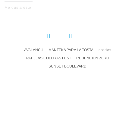
Me gusta esto:
COMPARTIR:
AVALANCH
MANTEKA PARA LA TOSTA
noticias
PATILLAS COLORÁS FEST
REDENCION ZERO
SUNSET BOULEVARD
DEJA UN COMENTARIO