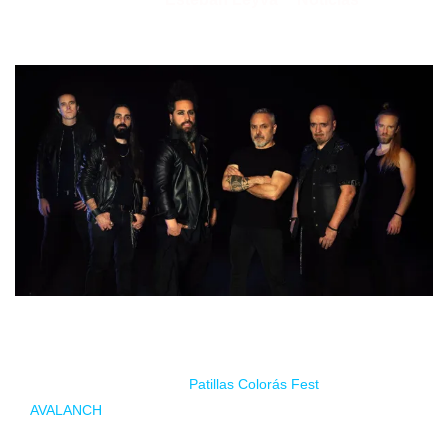
25/07/2025
por
en
Este sábado en la localidad granadida de Cozvíjar tendrá
lugar la edición 2025 del
Patillas Colorás Fest
. Este año
AVALANCH
encabezará el cartel que además se encuentra
celebrando su 30 de aniversario con una formación muy